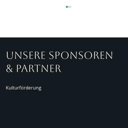
MEHR ENTDECKEN · NEUIGKEITEN · HINTER DEN 
Unsere Sponsoren
& Partner
Theater Duo Fischbach sucht
Nadel im Heuhaufen….. Was für
Dich?
Kulturförderung