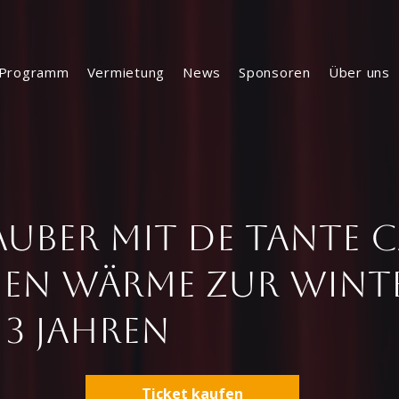
Programm
Vermietung
News
Sponsoren
Über uns
uber mit de Tante 
hen Wärme zur Winte
 3 Jahren
Ticket kaufen