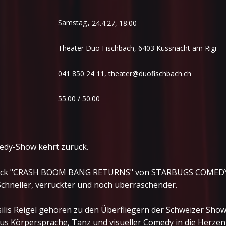
Samstag
,
24.4.27, 18:00
Theater Duo Fischbach, 6403 Küssnacht am Rigi
041 850 24 11,
theater@duofischbach.ch
55.00 / 50.00
medy-Show kehrt zurück.
tück "CRASH BOOM BANG RETURNS" von STARBUGS COMEDY i
Schneller, verrückter und noch überraschender.
ilis Reigel gehören zu den Überfliegern der Schweizer Sho
 aus Körpersprache, Tanz und visueller Comedy in die Herzen