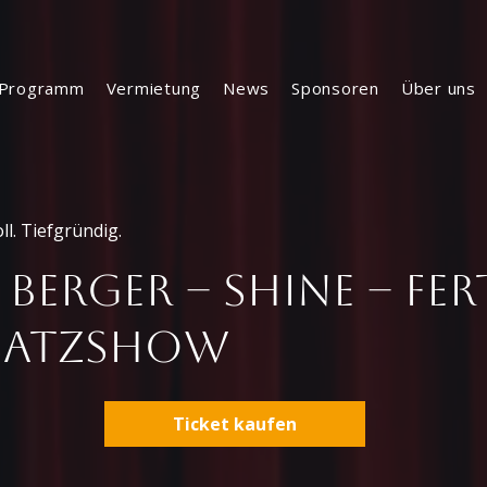
Programm
Vermietung
News
Sponsoren
Über uns
l. Tiefgründig.
 Berger – Shine – Fer
usatzshow
Ticket kaufen